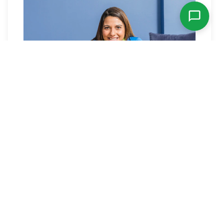
Fonctionnalités Avancées à Rechercher
Au-delà des spécifications techniques de
base, certaines fonctionnalités avancées
peuvent considérablement enrichir votre
expérience IPTV et influencer votre
décision sur
quel boîtier IPTV acheter
.
Support des Codecs Vidéo