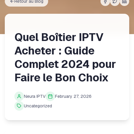
Retour au Blog
Share on
Share on
Shar
Fac
Quel Boîtier IPTV
Acheter : Guide
Complet 2024 pour
Faire le Bon Choix
Neura IPTV
February 27, 2026
Uncategorized