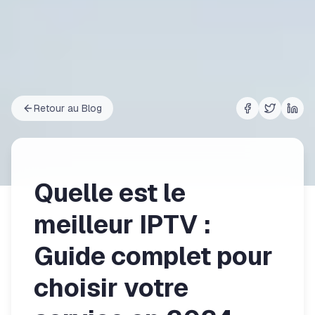
Retour au Blog
Share on
Share on
Shar
Fac
Quelle est le
meilleur IPTV :
Guide complet pour
choisir votre