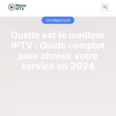
Skip to content
Uncategorized
Quelle est le meilleur
IPTV : Guide complet
pour choisir votre
service en 2024
By
Neura IPTV
•
2/27/2026
•
0
views